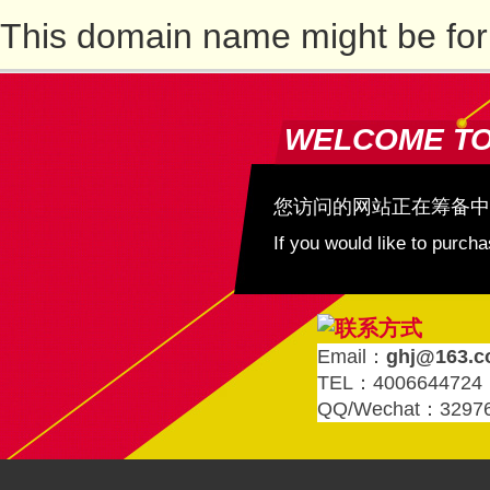
This domain name might be for
WELCOME T
您访问的网站正在筹备中
If you would like to purc
Email：
ghj@163.
TEL：4006644724
QQ/Wechat：3297